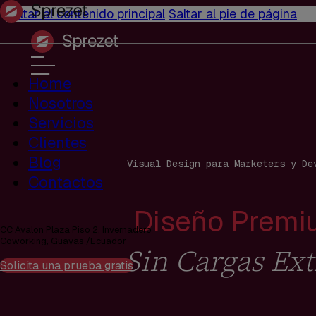
Saltar al contenido principal
Saltar al pie de página
Home
Nosotros
Servicios
Clientes
Blog
Visual Design para Marketers y De
Contactos
Diseño Premi
CC Avalon Plaza Piso 2, Invernadero
Coworking, Guayas /Ecuador
Sin Cargas Ext
Solicita una prueba gratis