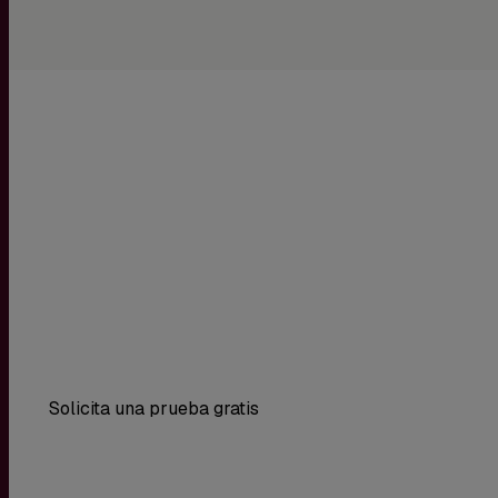
Obtén hoy una propuesta visual gratuita y compr
diseño transforma ideas en resultad
Solicita una prueba gratis