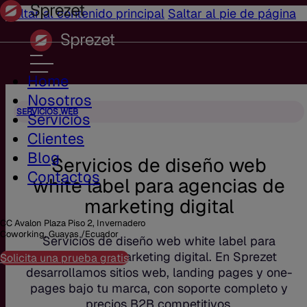
Saltar al contenido principal
Saltar al pie de página
Home
Nosotros
SERVICIOS WEB
Servicios
Clientes
Blog
Servicios de diseño web
Contactos
white label para agencias de
marketing digital
CC Avalon Plaza Piso 2, Invernadero
Coworking, Guayas /Ecuador
Servicios de diseño web white label para
agencias de marketing digital. En Sprezet
Solicita una prueba gratis
desarrollamos sitios web, landing pages y one-
pages bajo tu marca, con soporte completo y
precios B2B competitivos.