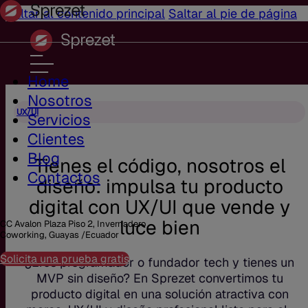
Saltar al contenido principal
Saltar al pie de página
Home
Nosotros
UX/UI
Servicios
Clientes
Blog
Tienes el código, nosotros el
Contactos
diseño: impulsa tu producto
digital con UX/UI que vende y
luce bien
CC Avalon Plaza Piso 2, Invernadero
Coworking, Guayas /Ecuador
Solicita una prueba gratis
¿Eres programador o fundador tech y tienes un
MVP sin diseño? En Sprezet convertimos tu
producto digital en una solución atractiva con