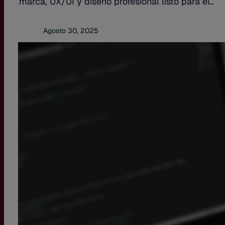
marca, UX/UI y diseño profesional listo para el..
Agosto 30, 2025